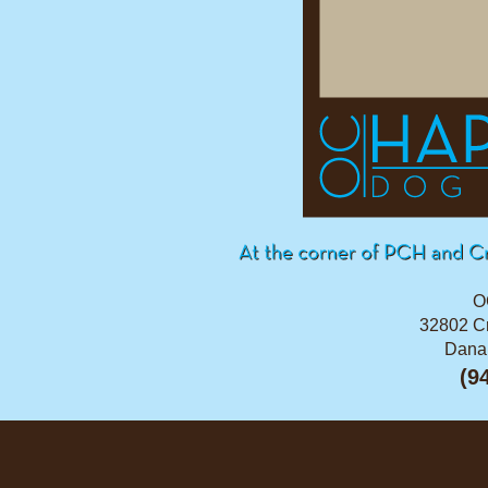
O
32802 C
Dana 
(9